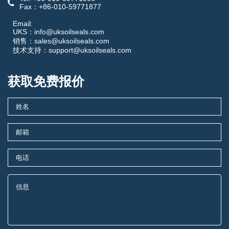
Fax：+86-010-59771877
Email:
UKS：info@uksoilseals.com
销售：sales@uksoilseals.com
技术支持：support@uksoilseals.com
获取免费报价