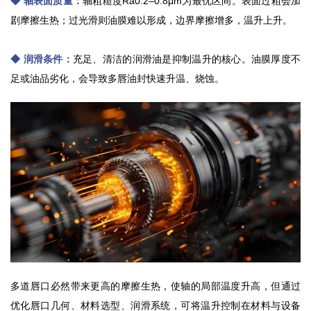
◆ 轴表面质量：
轴粗糙度Ra0.2–0.8μm为最优区间。表面过粗会加
剧摩擦生热；过光滑则油膜难以形成，边界摩擦增多，温升上升。
◆ 润滑条件：
充足、清洁的润滑油是抑制温升的核心。油膜厚度不
足或油品劣化，会导致多唇油封快速升温、烧蚀。
多道唇口必然带来更高的摩擦生热，使轴的局部温度升高，但通过
优化唇口几何、材料选型、润滑系统，可将温升控制在材料与设备