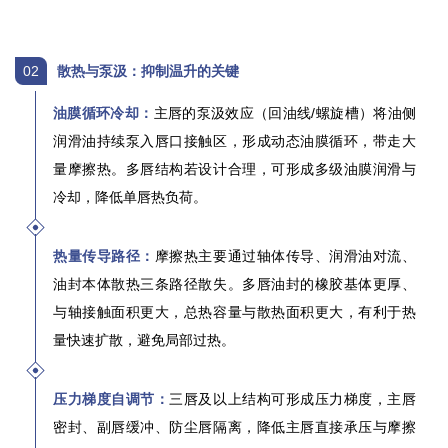
02
散热与泵汲：抑制温升的关键
油膜循环冷却：
主唇的泵汲效应（回油线/螺旋槽）将油侧
润滑油持续泵入唇口接触区，形成动态油膜循环，带走大
量摩擦热。多唇结构若设计合理，可形成多级油膜润滑与
冷却，降低单唇热负荷。
热量传导路径：
摩擦热主要通过轴体传导、润滑油对流、
油封本体散热三条路径散失。多唇油封的橡胶基体更厚、
与轴接触面积更大，总热容量与散热面积更大，有利于热
量快速扩散，避免局部过热。
压力梯度自调节：
三唇及以上结构可形成压力梯度，主唇
密封、副唇缓冲、防尘唇隔离，降低主唇直接承压与
摩擦