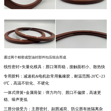
通过两个精密成型油封部件扣压组合而成
线性密封+矢量化模具：唇口薄而稳，接触面积小、散热快
专用胶料：减速机&
电机款常用氟橡胶，耐温范围
-20℃~23
0℃，高温不软化、不硬化
一体式弹簧+金属骨架：弹力均匀、唇口不偏摆，高速更
稳、噪声更低
三唇分级受力：主唇密封、副唇减荷、防尘唇有效隔离杂