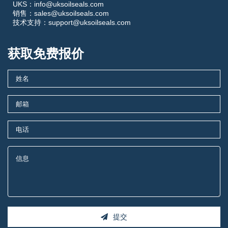
UKS：info@uksoilseals.com
销售：sales@uksoilseals.com
技术支持：support@uksoilseals.com
获取免费报价
提交